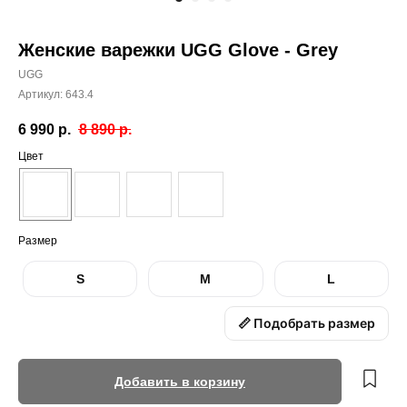
Женские варежки UGG Glove - Grey
UGG
Артикул:
643.4
6 990
р.
8 890
р.
Цвет
Размер
S
M
L
📏 Подобрать размер
Добавить в корзину