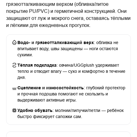
грязеотталкивающим верхом (обливка/литое
покрытие PU/PVC) и герметичной конструкцией. Они
защищают от луж и мокрого снега, оставаясь тёплыми
и лёгкими для ежедневных прогулок.
Водо- и грязеотталкивающий верх
: обливка не
впитывает воду, швы защищены — ноги остаются
сухими.
Тёплая подкладка
: овчина/UGGplush удерживает
тепло и отводит влагу — сухо и комфортно в течение
дня.
Сцепление и износостойкость
: глубокий протектор
и прочная подошва помогают не скользить и
выдерживают активные игры.
Удобно обувать
: молнии/липучки/петли — ребёнок
быстро фиксирует сапожки сам.