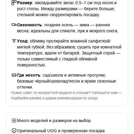
Размер
: закладывайте запас 0,5–1 см под носок и
рост стопы. Между размерами — берите больше;
стелькой можно скорректировать посадку.
Сезонность
: поздняя осень — зима — ранняя
весна; идеальны для слякоти, луж и мокрого снега.
Уход
: обливку протирайте влажной салфеткой/
мягкой губкой, без абразивов; сушить при комнатной
температуре, вдали от батарей. Защитный спрей —
только совместимый с гладкой обливной
поверхностью.
Где носить
: сад/школа и активные прогулки;
базовые чёрный/шоколад/песок и яркие сезонные
оттенки.
Нужен совет по конкретной модели и стельке? Напишите нам —
подберём размер и дадим рекомендации по уходу.
Много моделей и размеров на выбор
Оригинальный UGG и проверенная посадка