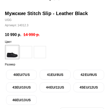
Мужские Stitch Slip - Leather Black
UGG
Артикул:
14012.3
10 990
р.
14 990
р.
Цвет
Размер
40EU/7US
41EU/8US
42EU/9US
43EU/10US
44EU/11US
45EU/12US
46EU/13US