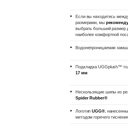
Если вы находитесь межд
размерами, мы
рекоменд
выбрать больший размер 
наиболее комфортной пос
Водонепроницаемая замш
Подкладка UGGplush™ т
17 мм
Нескользящие шипы из ре
Spider Rubber®
Логотип
UGG®
, нанесенн
методом горячего тиснени