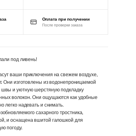
аза
Оплата при получении
После проверки заказа
пали под ливень!
асут ваши приключения на свежем воздухе,
ит. Они изготовлены из водонепроницаемой
 швы и уютную шерстяную подкладку
ных волокон. Они ощущаются как удобные
о легко надевать и снимать.
озобновляемого сахарного тростника,
й, и оснащена вшитой галошкой для
ую погоду.