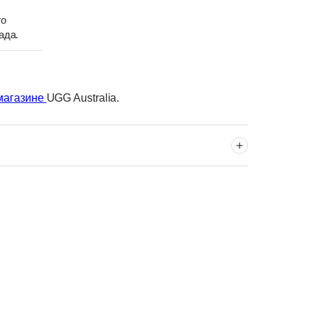
го
ада.
магазине
UGG Australia.