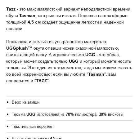
Tazz
- это максималистский вариант неподвластной времени
обуви
Tasman
, которые вы искали. Подошва на платформе
толщиной
4,5 см
создает ощущение легкости и надежной
посадки.
Подкладка и стелька из ультратонкого материала
UGGplush™
окутают ваши ножки сказочной мягкостью,
впитывающей влагу. А игривая тесьма
UGG
- это образ,
который может создать только
UGG
и который можете носить
только вы. Это один из тех моментов, когда мы можем сказать
со всей искренностью: если вы любите "
Tasman
", вам
понравится и "
TAZZ
".
Верх из замши
Тесьма
UGG
изготовлена из
70%
полиэстера,
30%
вискозы
Текстильный переплет
Высота платформы
4,5 см