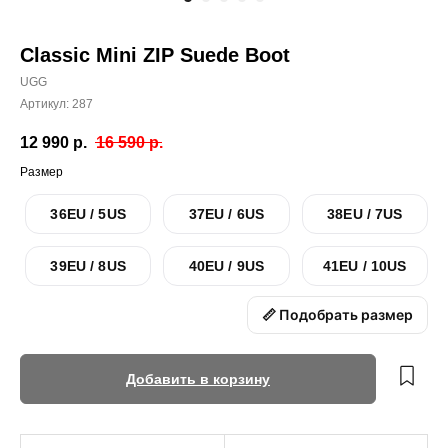
Classic Mini ZIP Suede Boot
UGG
Артикул:
287
12 990
р.
16 590
р.
Размер
36EU / 5US
37EU / 6US
38EU / 7US
39EU / 8US
40EU / 9US
41EU / 10US
📏 Подобрать размер
Добавить в корзину