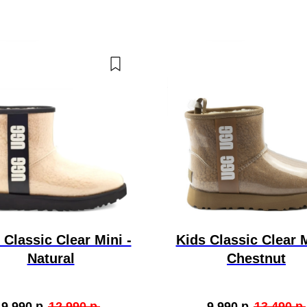
 Classic Clear Mini -
Kids Classic Clear M
Natural
Chestnut
9 990
р.
12 990
р.
9 990
р.
13 490
р.