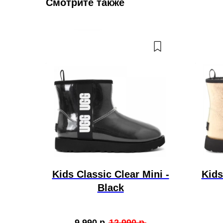
Смотрите также
Kids Classic Clear Mini -
Kids
Black
9 990
р.
12 990
р.