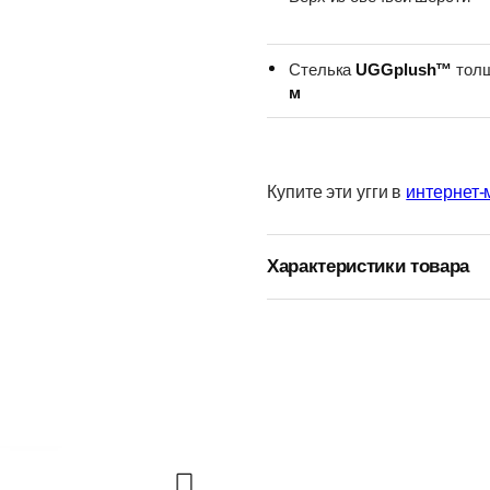
Стелька
UGGplush™
тол
м
Купите эти угги в
интернет-
Характеристики товара