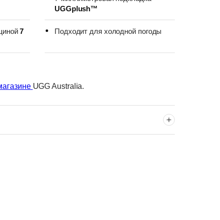
UGGplush™
щиной
7
Подходит для холодной погоды
магазине
UGG Australia.