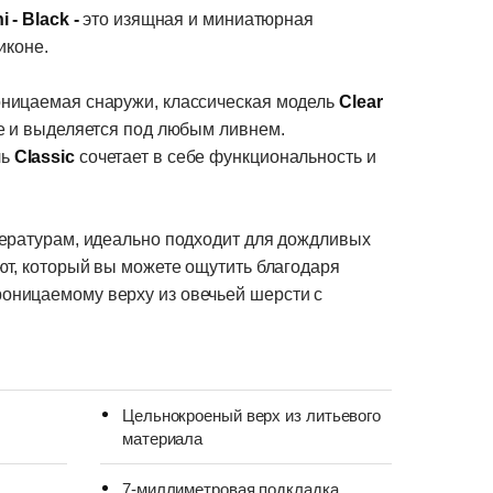
 - Black -
это изящная и миниатюрная
иконе.
оницаемая снаружи, классическая модель
Clear
ее и выделяется под любым ливнем.
ль
Classic
сочетает в себе функциональность и
пературам, идеально подходит для дождливых
уют, который вы можете ощутить благодаря
оницаемому верху из овечьей шерсти с
Цельнокроеный верх из литьевого
материала
7-миллиметровая подкладка