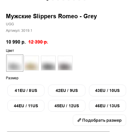
Мужские Slippers Romeo - Grey
UGG
Артикул:
3019.1
10 990
р.
12 390
р.
Цвет
Размер
41EU / 8US
42EU / 9US
43EU / 10US
44EU / 11US
45EU / 12US
46EU / 13US
📏 Подобрать размер