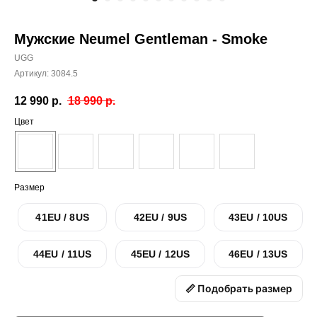
Мужские Neumel Gentleman - Smoke
UGG
Артикул:
3084.5
12 990
р.
18 990
р.
Цвет
Размер
41EU / 8US
42EU / 9US
43EU / 10US
44EU / 11US
45EU / 12US
46EU / 13US
📏 Подобрать размер