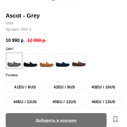
Ascot - Grey
UGG
Артикул:
4507.3
10 990
р.
12 990
р.
Цвет
Размер
41EU / 8US
42EU / 9US
43EU / 10US
44EU / 11US
45EU / 12US
46EU / 13US
Добавить в корзину