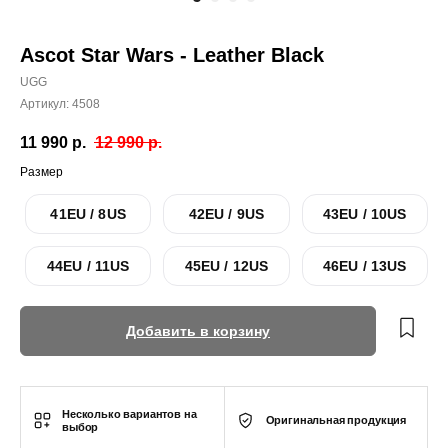
Ascot Star Wars - Leather Black
UGG
Артикул:
4508
11 990
р.
12 990
р.
Размер
41EU / 8US
42EU / 9US
43EU / 10US
44EU / 11US
45EU / 12US
46EU / 13US
Добавить в корзину
Несколько вариантов на
Оригинальная продукция
выбор