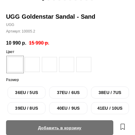
UGG Goldenstar Sandal - Sand
UGG
Артикул:
10005.2
10 990
р.
15 990
р.
Цвет
Размер
36EU / 5US
37EU / 6US
38EU / 7US
39EU / 8US
40EU / 9US
41EU / 10US
Добавить в корзину