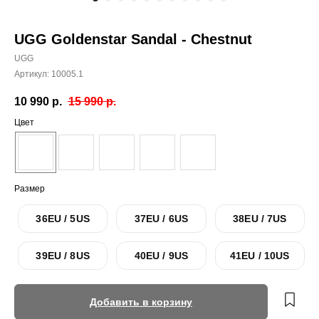
UGG Goldenstar Sandal - Chestnut
UGG
Артикул:
10005.1
10 990
р.
15 990
р.
Цвет
Размер
36EU / 5US
37EU / 6US
38EU / 7US
39EU / 8US
40EU / 9US
41EU / 10US
Добавить в корзину