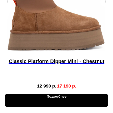
Classic Platform Dipper Mini - Chestnut
T
12 990
р.
17 190
р.
Подробнее