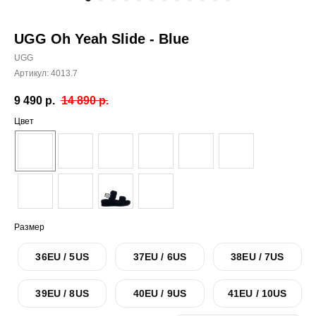
UGG Oh Yeah Slide - Blue
UGG
Артикул:
4013.7
9 490
р.
14 890
р.
Цвет
Размер
36EU / 5US
37EU / 6US
38EU / 7US
39EU / 8US
40EU / 9US
41EU / 10US