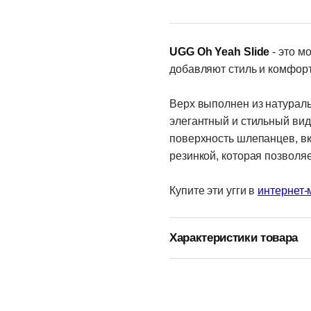
UGG Oh Yeah Slide
- это м
добавляют стиль и комфор
Верх выполнен из натурал
элегантный и стильный вид
поверхность шлепанцев, вк
резинкой, которая позволяе
Купите эти угги в
интернет-
Характеристики товара