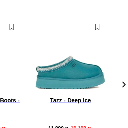
 Boots -
Tazz - Deep Ice
Ul