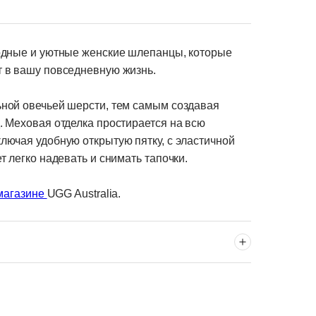
одные и уютные женские шлепанцы, которые
т в вашу повседневную жизнь.
ьной овечьей шерсти, тем самым создавая
. Меховая отделка простирается на всю
лючая удобную открытую пятку, с эластичной
т легко надевать и снимать тапочки.
магазине
UGG Australia.