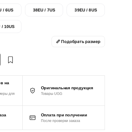
U / 6US
38EU / 7US
39EU / 8US
 / 10US
📏 Подобрать размер
в на
Оригинальная продукция
Товары UGG
меры для
аза
Оплата при получении
После проверки заказа