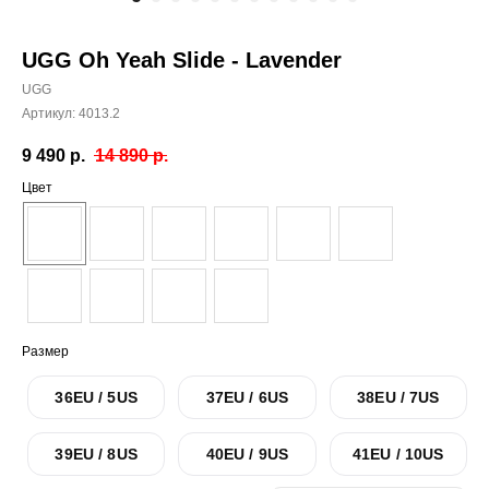
UGG Oh Yeah Slide - Lavender
UGG
Артикул:
4013.2
9 490
р.
14 890
р.
Цвет
Размер
36EU / 5US
37EU / 6US
38EU / 7US
39EU / 8US
40EU / 9US
41EU / 10US