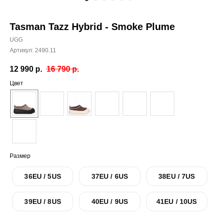
Tasman Tazz Hybrid - Smoke Plume
UGG
Артикул:
2490.11
12 990
р.
16 790
р.
Цвет
Размер
36EU / 5US
37EU / 6US
38EU / 7US
39EU / 8US
40EU / 9US
41EU / 10US