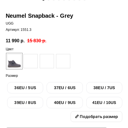
Neumel Snapback - Grey
UGG
Артикул:
1551.3
11 990
р.
15 830
р.
Цвет
Размер
36EU / 5US
37EU / 6US
38EU / 7US
39EU / 8US
40EU / 9US
41EU / 10US
📏 Подобрать размер