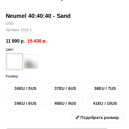
Neumel 40:40:40 - Sand
UGG
Артикул:
1532.1
11 990
р.
15 430
р.
Цвет
Размер
36EU / 5US
37EU / 6US
38EU / 7US
39EU / 8US
40EU / 9US
41EU / 10US
📏 Подобрать размер