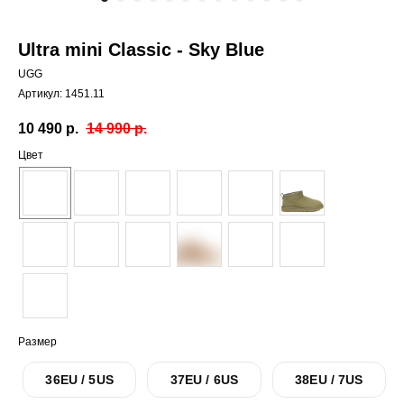
Ultra mini Classic - Sky Blue
UGG
Артикул:
1451.11
10 490
р.
14 990
р.
Цвет
Размер
36EU / 5US
37EU / 6US
38EU / 7US