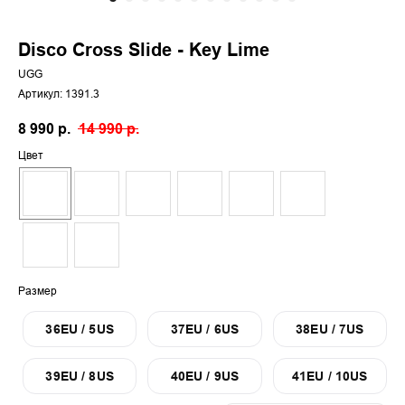
Disco Cross Slide - Key Lime
UGG
Артикул:
1391.3
8 990
р.
14 990
р.
Цвет
Размер
36EU / 5US
37EU / 6US
38EU / 7US
39EU / 8US
40EU / 9US
41EU / 10US