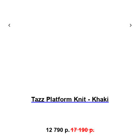
Tazz Platform Knit - Khaki
12 790
р.
17 190
р.