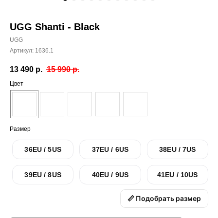
UGG Shanti - Black
UGG
Артикул:
1636.1
13 490
р.
15 990
р.
Цвет
Размер
36EU / 5US
37EU / 6US
38EU / 7US
39EU / 8US
40EU / 9US
41EU / 10US
📏 Подобрать размер