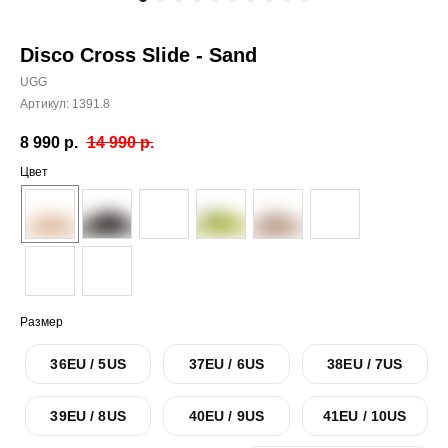
Disco Cross Slide - Sand
UGG
Артикул:
1391.8
8 990
р.
14 990
р.
Цвет
Размер
36EU / 5US
37EU / 6US
38EU / 7US
39EU / 8US
40EU / 9US
41EU / 10US