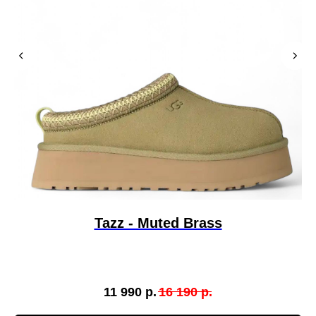
Tazz - Muted Brass
11 990
р.
16 190
р.