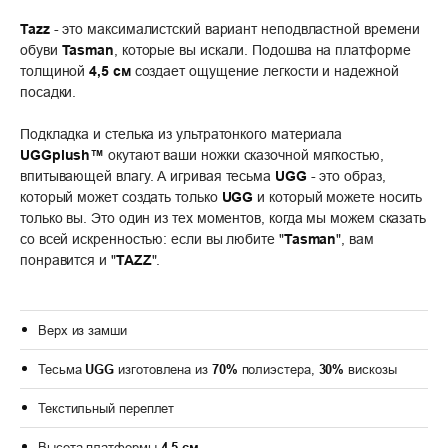
Tazz
- это максималистский вариант неподвластной времени
обуви
Tasman
, которые вы искали. Подошва на платформе
толщиной
4,5 см
создает ощущение легкости и надежной
посадки.
Подкладка и стелька из ультратонкого материала
UGGplush™
окутают ваши ножки сказочной мягкостью,
впитывающей влагу. А игривая тесьма
UGG
- это образ,
который может создать только
UGG
и который можете носить
только вы. Это один из тех моментов, когда мы можем сказать
со всей искренностью: если вы любите "
Tasman
", вам
понравится и "
TAZZ
".
Верх из замши
Тесьма
UGG
изготовлена из
70%
полиэстера,
30%
вискозы
Текстильный переплет
Высота платформы
4,5 см