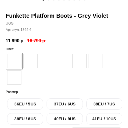
Funkette Platform Boots - Grey Violet
UGG
Артикул:
1365.6
11 990
р.
16 790
р.
Цвет
Размер
36EU / 5US
37EU / 6US
38EU / 7US
39EU / 8US
40EU / 9US
41EU / 10US