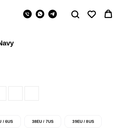
 Navy
U / 6US
38EU / 7US
39EU / 8US