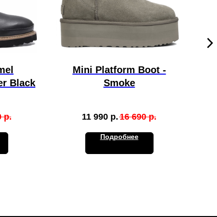
mel
Mini Platform Boot -
er Black
Smoke
0
р.
11 990
р.
16 690
р.
Подробнее