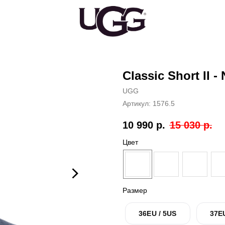
Classic Short II -
UGG
Артикул:
1576.5
10 990
р.
15 030
р.
Цвет
Размер
36EU / 5US
37E