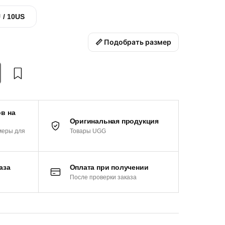
 / 10US
📏 Подобрать размер
в на
Оригинальная продукция
Товары UGG
меры для
аза
Оплата при получении
После проверки заказа