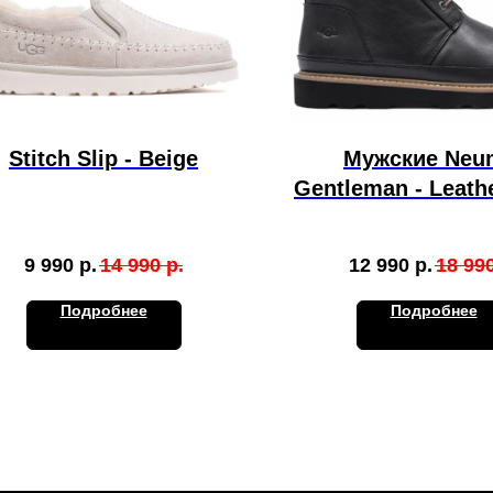
Stitch Slip - Beige
Мужские Neu
Gentleman - Leath
9 990
р.
14 990
р.
12 990
р.
18 99
Подробнее
Подробнее