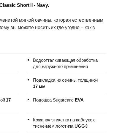
Classic Short II - Navy.
менитой мягкой овчины, которая естественным
тому вы можете носить их где угодно – как в
Водоотталкивающая обработка
для наружного применения
Подкладка из овчины толщиной
17 мм
ной
17
Подошва Sugarcane
EVA
Кожаная этикетка на каблуке с
тиснением логотипа
UGG®