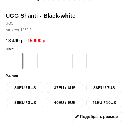
UGG Shanti - Black-white
UGG
Артикул:
1636.2
13 490
р.
15 990
р.
Цвет
Размер
36EU / 5US
37EU / 6US
38EU / 7US
39EU / 8US
40EU / 9US
41EU / 10US
📏 Подобрать размер